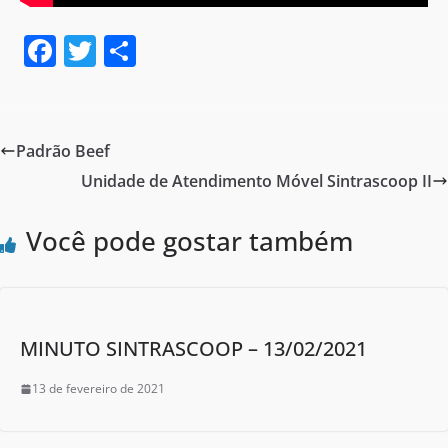
F
T
S
a
w
h
c
itt
ar
e
er
e
Padrão Beef
b
Unidade de Atendimento Móvel Sintrascoop II
o
o
Você pode gostar também
k
MINUTO SINTRASCOOP – 13/02/2021
13 de fevereiro de 2021