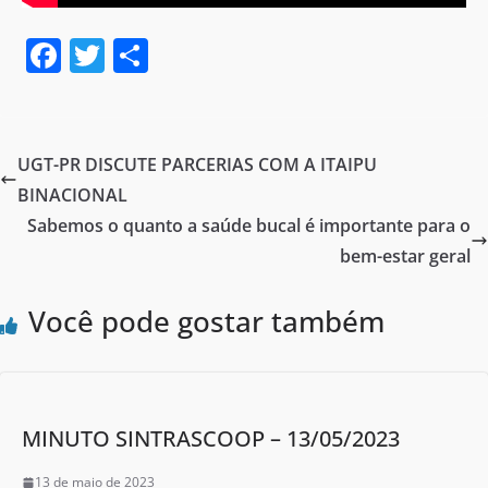
F
T
S
a
w
h
c
itt
ar
e
er
e
UGT-PR DISCUTE PARCERIAS COM A ITAIPU
b
BINACIONAL
o
Sabemos o quanto a saúde bucal é importante para o
o
bem-estar geral
k
Você pode gostar também
MINUTO SINTRASCOOP – 13/05/2023
13 de maio de 2023