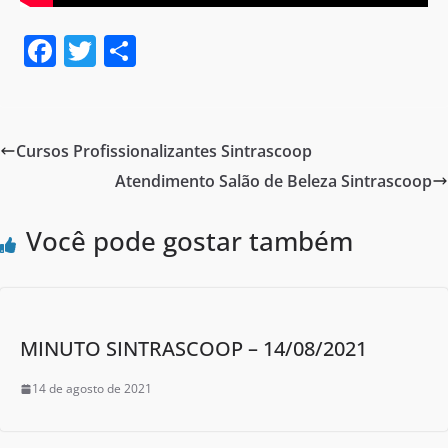
F
T
S
a
w
h
c
itt
ar
e
er
e
Cursos Profissionalizantes Sintrascoop
b
Atendimento Salão de Beleza Sintrascoop
o
o
Você pode gostar também
k
MINUTO SINTRASCOOP – 14/08/2021
14 de agosto de 2021