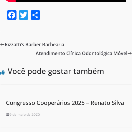
F
T
S
a
w
h
c
itt
ar
e
er
e
Rizzatti’s Barber Barbearia
b
Atendimento Clínica Odontológica Móvel
o
o
Você pode gostar também
k
Congresso Cooperários 2025 – Renato Silva
9 de maio de 2025