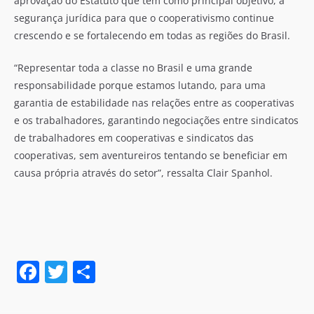
aprovação do Estatuto que tem como principal objetivo, a
segurança jurídica para que o cooperativismo continue
crescendo e se fortalecendo em todas as regiões do Brasil.
“Representar toda a classe no Brasil e uma grande
responsabilidade porque estamos lutando, para uma
garantia de estabilidade nas relações entre as cooperativas
e os trabalhadores, garantindo negociações entre sindicatos
de trabalhadores em cooperativas e sindicatos das
cooperativas, sem aventureiros tentando se beneficiar em
causa própria através do setor”, ressalta Clair Spanhol.
F
T
S
a
w
h