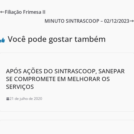
c
itt
ar
e
er
e
Filiação Frimesa II
b
MINUTO SINTRASCOOP – 02/12/2023
o
o
Você pode gostar também
k
APÓS AÇÕES DO SINTRASCOOP, SANEPAR
SE COMPROMETE EM MELHORAR OS
SERVIÇOS
21 de julho de 2020