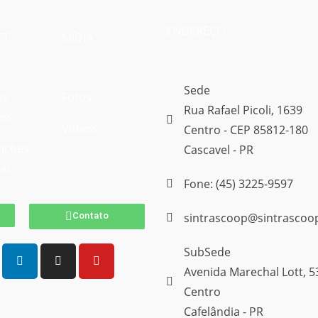
ENDEREÇO
CT
MÍDIA
Sede
os
Fotos
Rua Rafael Picoli, 1639
vos
Vídeos
Centro - CEP 85812-180
nções
Cascavel - PR
vas
Fone: (45) 3225-9597
Contato
sintrascoop@sintrascoo
SubSede
Avenida Marechal Lott, 5
Centro
Cafelândia - PR