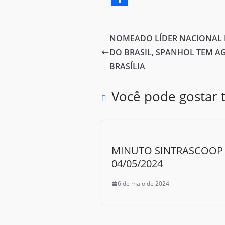
c
w
S
e
i
h
NOMEADO LÍDER NACIONAL D
b
t
a
DO BRASIL, SPANHOL TEM A
o
t
r
BRASÍLIA
o
e
e
Você pode gostar
k
r
MINUTO SINTRASCOOP 
04/05/2024
6 de maio de 2024