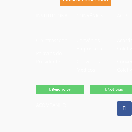
INSTITUCIONAL
CONVÊNIOS
ACT/C
O Sintrascoop
Convênios
Acord
Empresariais
Coleti
Palavras do
Presidente
Convênios
Conve
Médicos
Coleti
Benefícios
Notícias
ACOMPANHE: