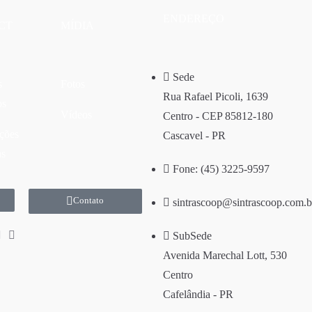
ENDEREÇO
CT
MÍDIA
Sede
s
Fotos
Rua Rafael Picoli, 1639
os
Vídeos
Centro - CEP 85812-180
ções
Cascavel - PR
as
Fone: (45) 3225-9597
Contato
sintrascoop@sintrascoop.com.b
SubSede
Avenida Marechal Lott, 530
Centro
Cafelândia - PR