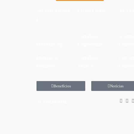
INSTITUCIONA
CONVÊNIOS
ACT/C
L
Convênios
Acordo
O Sintrascoop
Empresariais
Coletiv
Palavras do
Convênios
Conven
Presidente
Médicos
Coletiv
Benefícios
Notícias
ACOMPANHE: