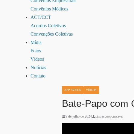
Convênios Empresariais
Convênios Médicos
ACT/CCT
Acordos Coletivos
Convenções Coletivas
Mídia
Fotos
Vídeos
Notícias
Contato
APP AVISOS
VÍDEOS
Bate-Papo com 
9 de julho de 2024
sintrascoopcascavel