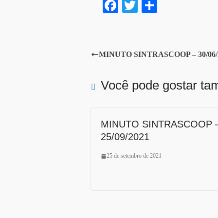
Fa
T
S
ce
wi
ha
bo
tte
re
ok
r
MINUTO SINTRASCOOP – 30/06/20
Você pode gostar t
MINUTO SINTRASCOOP 
25/09/2021
25 de setembro de 2021