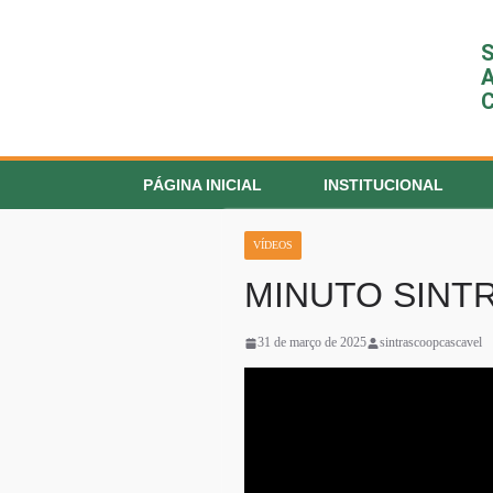
S
A
C
PÁGINA INICIAL
INSTITUCIONAL
VÍDEOS
MINUTO SINTRA
31 de março de 2025
sintrascoopcascavel