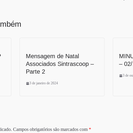
também
P
Mensagem de Natal
MIN
Associados Sintrascoop –
– 02
Parte 2
3 de o
3 de janeiro de 2024
licado.
Campos obrigatórios são marcados com
*