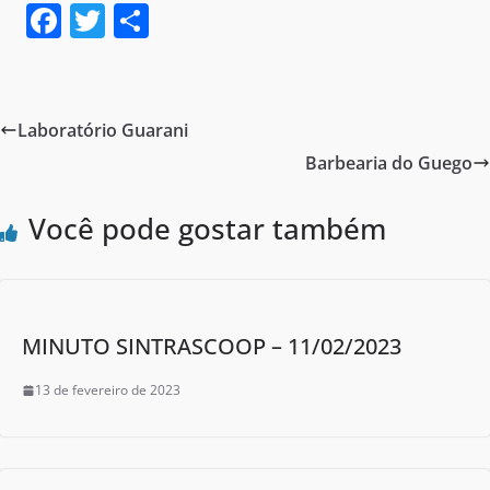
F
T
S
a
w
h
c
itt
ar
e
er
e
Laboratório Guarani
b
Barbearia do Guego
o
o
Você pode gostar também
k
MINUTO SINTRASCOOP – 11/02/2023
13 de fevereiro de 2023