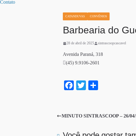
Contato
CATANDUVAS
CONVÊNIOS
Barbearia do G
28 de abril de 2025
sintrascoopcascavel
Avenida Paraná, 318
(45) 9.9106-2601
Fa
T
S
ce
wi
ha
bo
tte
re
ok
r
MINUTO SINTRASCOOP – 26/04/20
Você pode gostar t