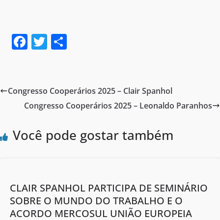
F
T
S
a
w
h
c
itt
ar
e
er
e
Congresso Cooperários 2025 – Clair Spanhol
b
Congresso Cooperários 2025 – Leonaldo Paranhos
o
o
Você pode gostar também
k
CLAIR SPANHOL PARTICIPA DE SEMINÁRIO
SOBRE O MUNDO DO TRABALHO E O
ACORDO MERCOSUL UNIÃO EUROPEIA