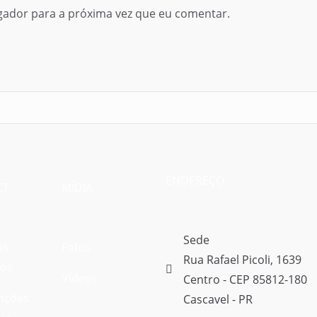
gador para a próxima vez que eu comentar.
ENDEREÇO
CT
MÍDIA
Sede
os
Fotos
Rua Rafael Picoli, 1639
vos
Vídeos
Centro - CEP 85812-180
nções
Cascavel - PR