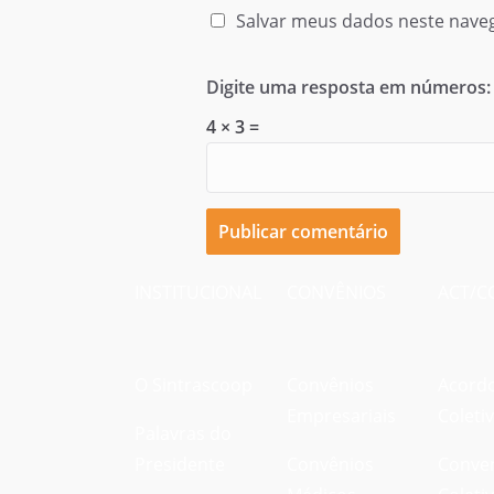
Salvar meus dados neste nave
Digite uma resposta em números:
4 × 3 =
INSTITUCIONAL
CONVÊNIOS
ACT/C
O Sintrascoop
Convênios
Acord
Empresariais
Coleti
Palavras do
Presidente
Convênios
Conve