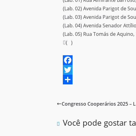
(Lab. 01) Rua Almirante Barroso
(Lab. 02) Avenida Parigot de Sou
(Lab. 03) Avenida Parigot de Sou
(Lab. 04) Avenida Senador Attíl
(Lab. 05) Rua Tomás de Aquino, 
( )
F
a
T
c
w
S
e
i
h
Congresso Cooperários 2025 – 
b
t
a
o
t
r
Você pode gostar 
o
e
e