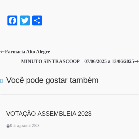
Fa
T
S
ce
wi
ha
bo
tte
re
ok
r
Farmácia Alto Alegre
MINUTO SINTRASCOOP – 07/06/2025 a 13/06/2025
Você pode gostar também
VOTAÇÃO ASSEMBLEIA 2023
8 de agosto de 2023