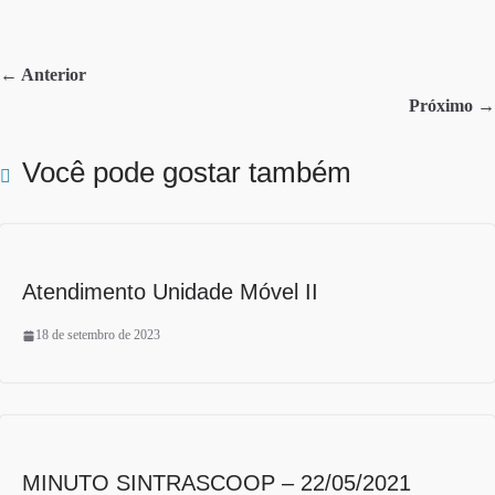
bo
tte
re
ok
r
← Anterior
Próximo →
Você pode gostar também
Atendimento Unidade Móvel II
18 de setembro de 2023
MINUTO SINTRASCOOP – 22/05/2021