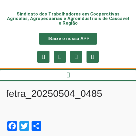
Sindicato dos Trabalhadores em Cooperativas
Agrícolas, Agropecuárias e Agroindustriais de Cascavel
e Região
Baixe o nosso APP
fetra_20250504_0485
Fa
T
S
ce
wi
ha