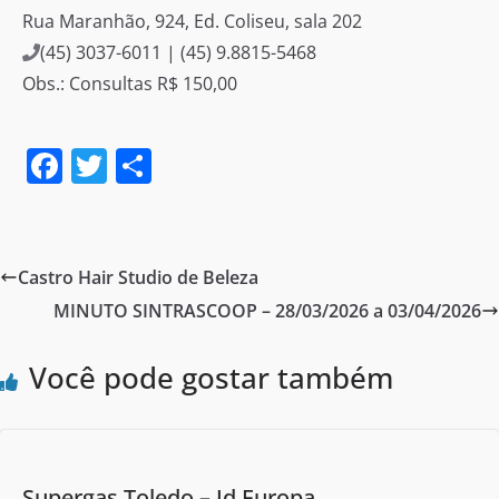
Rua Maranhão, 924, Ed. Coliseu, sala 202
(45) 3037-6011 | (45) 9.8815-5468
Obs.: Consultas R$ 150,00
F
T
S
a
w
h
c
itt
ar
e
er
e
Castro Hair Studio de Beleza
b
MINUTO SINTRASCOOP – 28/03/2026 a 03/04/2026
o
o
Você pode gostar também
k
Supergas Toledo – Jd Europa