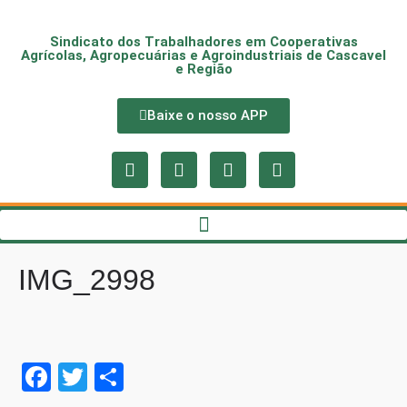
Sindicato dos Trabalhadores em Cooperativas
Agrícolas, Agropecuárias e Agroindustriais de Cascavel
e Região
Baixe o nosso APP
IMG_2998
Fa
T
S
ce
wi
ha