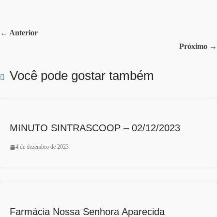
bo
tte
re
ok
r
← Anterior
Próximo →
Você pode gostar também
MINUTO SINTRASCOOP – 02/12/2023
4 de dezembro de 2023
Farmácia Nossa Senhora Aparecida