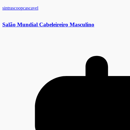
sintrascoopcascavel
Salão Mundial Cabeleireiro Masculino