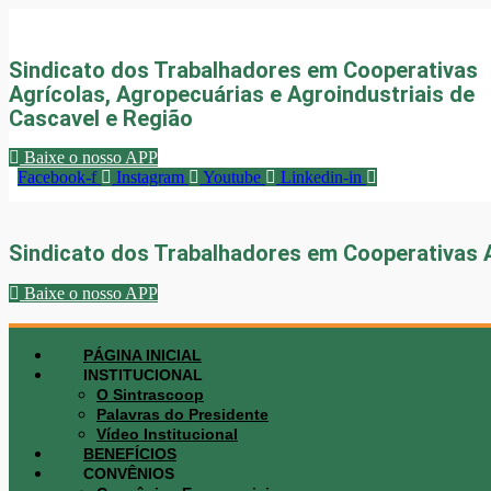
Sindicato dos Trabalhadores em Cooperativas
Agrícolas, Agropecuárias e Agroindustriais de
Cascavel e Região
Baixe o nosso APP
Facebook-f
Instagram
Youtube
Linkedin-in
Sindicato dos Trabalhadores em Cooperativas A
Baixe o nosso APP
PÁGINA INICIAL
INSTITUCIONAL
O Sintrascoop
Palavras do Presidente
Vídeo Institucional
BENEFÍCIOS
CONVÊNIOS