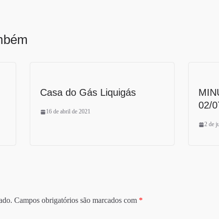
ambém
Casa do Gás Liquigás
MIN
02/0
16 de abril de 2021
2 de j
ado.
Campos obrigatórios são marcados com
*