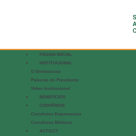
S
A
C
PÁGINA INICIAL
INSTITUCIONAL
O Sintrascoop
Palavras do Presidente
Vídeo Institucional
BENEFÍCIOS
CONVÊNIOS
Convênios Empresariais
Convênios Médicos
ACT/CCT