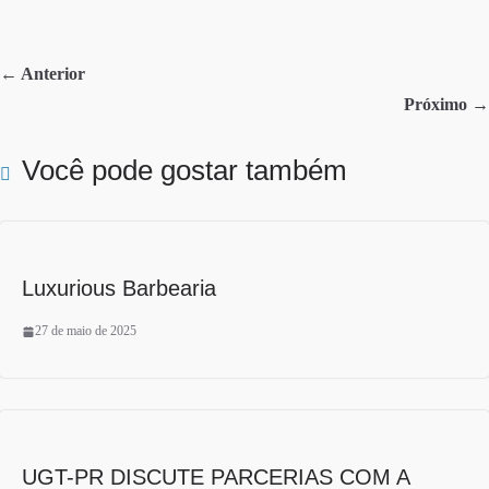
bo
tte
re
ok
r
← Anterior
Próximo →
Você pode gostar também
Luxurious Barbearia
27 de maio de 2025
UGT-PR DISCUTE PARCERIAS COM A