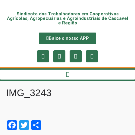
Sindicato dos Trabalhadores em Cooperativas
Agrícolas, Agropecuárias e Agroindustriais de Cascavel
e Região
Baixe o nosso APP
IMG_3243
Fa
T
S
ce
wi
ha