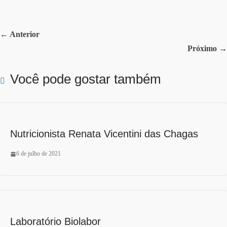
bo
tte
re
ok
r
← Anterior
Próximo →
Você pode gostar também
Nutricionista Renata Vicentini das Chagas
6 de julho de 2021
Laboratório Biolabor