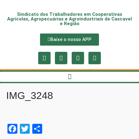
Sindicato dos Trabalhadores em Cooperativas
Agrícolas, Agropecuárias e Agroindustriais de Cascavel
e Região
Baixe o nosso APP
IMG_3248
Fa
T
S
ce
wi
ha