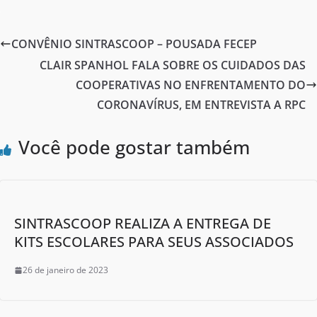
c
itt
ar
e
er
e
CONVÊNIO SINTRASCOOP – POUSADA FECEP
b
CLAIR SPANHOL FALA SOBRE OS CUIDADOS DAS
o
COOPERATIVAS NO ENFRENTAMENTO DO
o
CORONAVÍRUS, EM ENTREVISTA A RPC
k
Você pode gostar também
SINTRASCOOP REALIZA A ENTREGA DE
KITS ESCOLARES PARA SEUS ASSOCIADOS
26 de janeiro de 2023