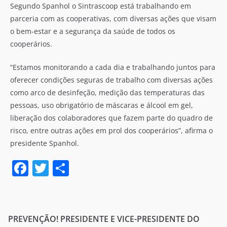
Segundo Spanhol o Sintrascoop está trabalhando em
parceria com as cooperativas, com diversas ações que visam
o bem-estar e a segurança da saúde de todos os
cooperários.
“Estamos monitorando a cada dia e trabalhando juntos para
oferecer condições seguras de trabalho com diversas ações
como arco de desinfeção, medição das temperaturas das
pessoas, uso obrigatório de máscaras e álcool em gel,
liberação dos colaboradores que fazem parte do quadro de
risco, entre outras ações em prol dos cooperários”, afirma o
presidente Spanhol.
F
T
S
a
w
h
c
itt
ar
e
er
e
PREVENÇÃO! PRESIDENTE E VICE-PRESIDENTE DO