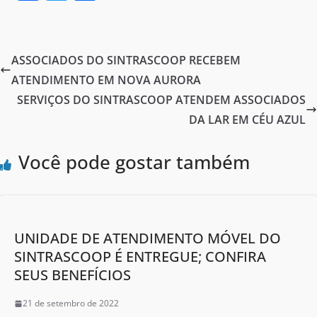
a
w
h
c
itt
ar
e
er
e
ASSOCIADOS DO SINTRASCOOP RECEBEM
b
ATENDIMENTO EM NOVA AURORA
o
SERVIÇOS DO SINTRASCOOP ATENDEM ASSOCIADOS
o
DA LAR EM CÉU AZUL
k
Você pode gostar também
UNIDADE DE ATENDIMENTO MÓVEL DO
SINTRASCOOP É ENTREGUE; CONFIRA
SEUS BENEFÍCIOS
21 de setembro de 2022