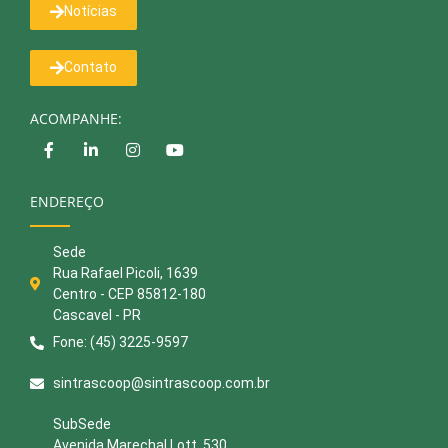
Notícias
Contato
ACOMPANHE:
ENDEREÇO
Sede
Rua Rafael Picoli, 1639
Centro - CEP 85812-180
Cascavel - PR
Fone: (45) 3225-9597
sintrascoop@sintrascoop.com.br
SubSede
Avenida Marechal Lott, 530