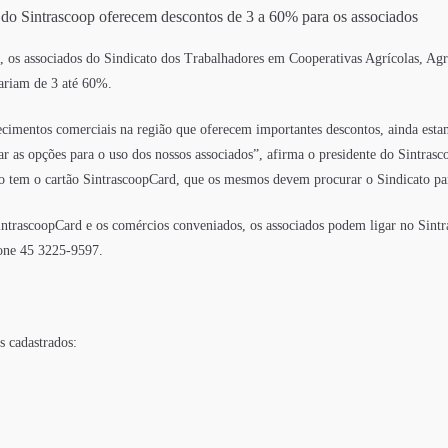
do Sintrascoop oferecem descontos de 3 a 60% para os associados
 os associados do Sindicato dos Trabalhadores em Cooperativas Agrícolas, Agro
ariam de 3 até 60%.
ecimentos comerciais na região que oferecem importantes descontos, ainda est
 as opções para o uso dos nossos associados”, afirma o presidente do Sintrasc
o tem o cartão SintrascoopCard, que os mesmos devem procurar o Sindicato para
intrascoopCard e os comércios conveniados, os associados podem ligar no Sin
one 45 3225-9597.
s cadastrados: