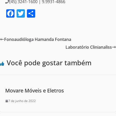
(45) 3241-1600 | 9.9931-4866
F
T
S
a
w
h
c
itt
ar
e
er
e
Fonoaudióloga Hamanda Fontana
b
Laboratório Clinianaliss
o
o
Você pode gostar também
k
Movare Móveis e Eletros
7 de junho de 2022