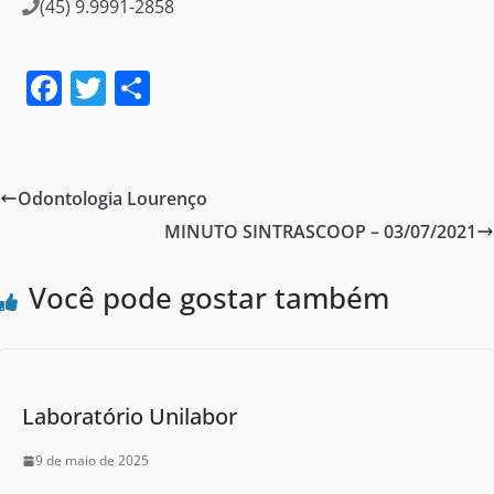
(45) 9.9991-2858
F
T
S
a
w
h
c
itt
ar
e
er
e
Odontologia Lourenço
b
MINUTO SINTRASCOOP – 03/07/2021
o
o
Você pode gostar também
k
Laboratório Unilabor
9 de maio de 2025