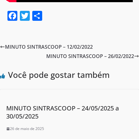
F
T
S
a
w
h
c
itt
ar
e
er
e
MINUTO SINTRASCOOP – 12/02/2022
b
MINUTO SINTRASCOOP – 26/02/2022
o
o
Você pode gostar também
k
MINUTO SINTRASCOOP – 24/05/2025 a
30/05/2025
26 de maio de 2025