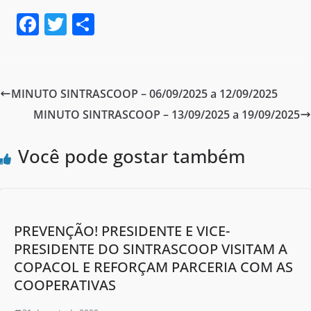
F
T
S
a
w
h
c
itt
ar
e
er
e
MINUTO SINTRASCOOP – 06/09/2025 a 12/09/2025
b
MINUTO SINTRASCOOP – 13/09/2025 a 19/09/2025
o
o
Você pode gostar também
k
PREVENÇÃO! PRESIDENTE E VICE-
PRESIDENTE DO SINTRASCOOP VISITAM A
COPACOL E REFORÇAM PARCERIA COM AS
COOPERATIVAS