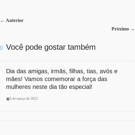
bo
tte
re
ok
r
← Anterior
Próximo →
Você pode gostar também
Dia das amigas, irmãs, filhas, tias, avós e
mães! Vamos comemorar a força das
mulheres neste dia tão especial!
8 de março de 2023