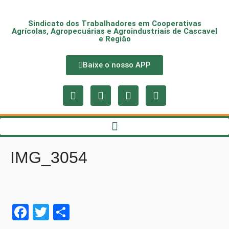
Sindicato dos Trabalhadores em Cooperativas
Agrícolas, Agropecuárias e Agroindustriais de Cascavel
e Região
Baixe o nosso APP
IMG_3054
Fa
T
S
ce
wi
ha