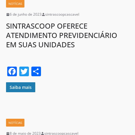
o
NOTÍCIAS
o
6 de junho de 2023
sintrascoopcascavel
k
SINTRASCOOP OFERECE
ATENDIMENTO PREVIDENCIÁRIO
EM SUAS UNIDADES
F
T
S
a
w
h
c
itt
ar
Saiba mais
e
er
e
b
o
NOTÍCIAS
o
8 de maio de 2023
sintrascoopcascavel