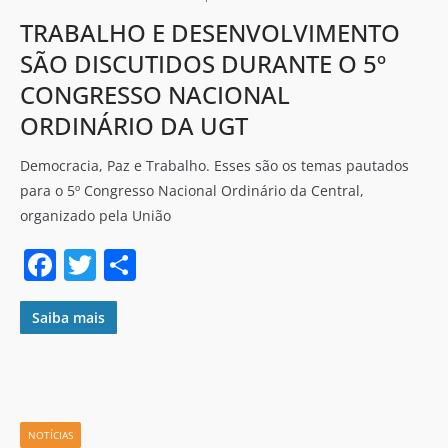
k
TRABALHO E DESENVOLVIMENTO
SÃO DISCUTIDOS DURANTE O 5º
CONGRESSO NACIONAL
ORDINÁRIO DA UGT
Democracia, Paz e Trabalho. Esses são os temas pautados
para o 5º Congresso Nacional Ordinário da Central,
organizado pela União
F
T
S
a
w
h
c
itt
ar
Saiba mais
e
er
e
b
o
NOTÍCIAS