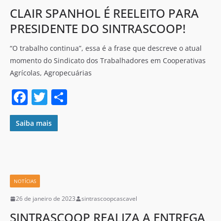
k
CLAIR SPANHOL É REELEITO PARA
PRESIDENTE DO SINTRASCOOP!
“O trabalho continua”, essa é a frase que descreve o atual
momento do Sindicato dos Trabalhadores em Cooperativas
Agrícolas, Agropecuárias
F
T
S
a
w
h
c
itt
ar
Saiba mais
e
er
e
b
o
NOTÍCIAS
o
26 de janeiro de 2023
sintrascoopcascavel
k
SINTRASCOOP REALIZA A ENTREGA