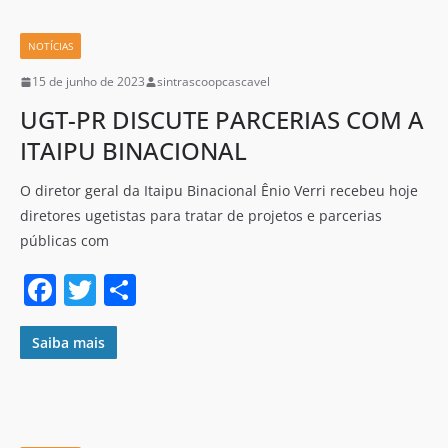
b
o
NOTÍCIAS
o
15 de junho de 2023
sintrascoopcascavel
k
UGT-PR DISCUTE PARCERIAS COM A
ITAIPU BINACIONAL
O diretor geral da Itaipu Binacional Ênio Verri recebeu hoje
diretores ugetistas para tratar de projetos e parcerias
públicas com
F
T
S
a
w
h
c
itt
ar
Saiba mais
e
er
e
b