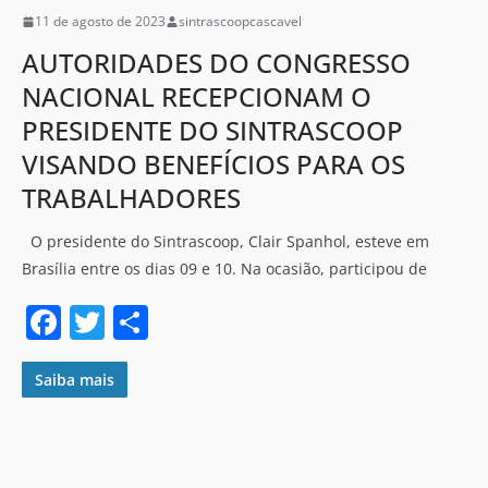
o
11 de agosto de 2023
sintrascoopcascavel
k
AUTORIDADES DO CONGRESSO
NACIONAL RECEPCIONAM O
PRESIDENTE DO SINTRASCOOP
VISANDO BENEFÍCIOS PARA OS
TRABALHADORES
O presidente do Sintrascoop, Clair Spanhol, esteve em
Brasília entre os dias 09 e 10. Na ocasião, participou de
F
T
S
a
w
h
c
itt
ar
Saiba mais
e
er
e
b