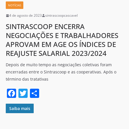
o
NOTÍCIAS
o
4 de agosto de 2023
sintrascoopcascavel
k
SINTRASCOOP ENCERRA
NEGOCIAÇÕES E TRABALHADORES
APROVAM EM AGE OS ÍNDICES DE
REAJUSTE SALARIAL 2023/2024
Depois de muito tempo as negociações coletivas foram
encerradas entre o Sintrascoop e as cooperativas. Após o
término das tratativas
F
T
S
a
w
h
c
itt
ar
Saiba mais
e
er
e