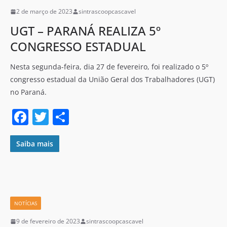
o
2 de março de 2023
sintrascoopcascavel
k
UGT – PARANÁ REALIZA 5º
CONGRESSO ESTADUAL
Nesta segunda-feira, dia 27 de fevereiro, foi realizado o 5º
congresso estadual da União Geral dos Trabalhadores (UGT)
no Paraná.
F
T
S
a
w
h
c
itt
ar
Saiba mais
e
er
e
b
o
NOTÍCIAS
o
9 de fevereiro de 2023
sintrascoopcascavel