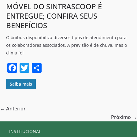
MÓVEL DO SINTRASCOOP É
ENTREGUE; CONFIRA SEUS
BENEFÍCIOS
O ônibus disponibiliza diversos tipos de atendimento para
os colaboradores associados. A previsão é de chuva, mas o
clima foi
F
T
S
a
w
h
c
itt
ar
Saiba mais
e
er
e
b
← Anterior
o
Próximo →
o
INSTITUCIONAL
k