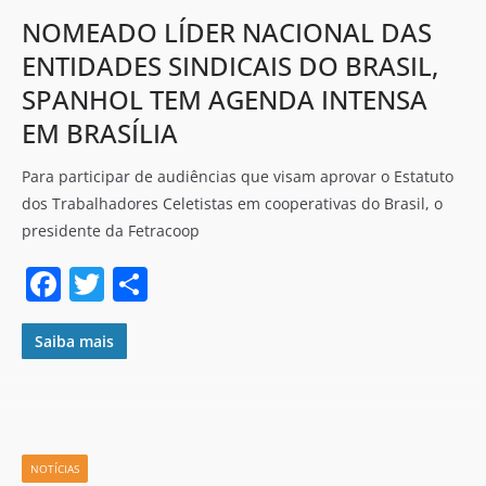
NOMEADO LÍDER NACIONAL DAS
ENTIDADES SINDICAIS DO BRASIL,
SPANHOL TEM AGENDA INTENSA
EM BRASÍLIA
Para participar de audiências que visam aprovar o Estatuto
dos Trabalhadores Celetistas em cooperativas do Brasil, o
presidente da Fetracoop
F
T
S
a
w
h
c
itt
ar
Saiba mais
e
er
e
b
o
NOTÍCIAS