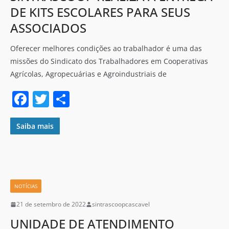
DE KITS ESCOLARES PARA SEUS
ASSOCIADOS
Oferecer melhores condições ao trabalhador é uma das
missões do Sindicato dos Trabalhadores em Cooperativas
Agrícolas, Agropecuárias e Agroindustriais de
F
T
S
a
w
h
c
itt
ar
Saiba mais
e
er
e
b
o
NOTÍCIAS
o
21 de setembro de 2022
sintrascoopcascavel
k
UNIDADE DE ATENDIMENTO